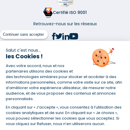
Certifié ISO 9001
Retrouvez-nous sur les réseaux
Continuer sans accepter
Salut c'est nous...
les Cookies !
(1) Taux fixe national hors assurance et selon votre profil
Avec votre accord, nous et nos
(2) Économie de 65 % pour l'assurance d'un prêt amortissable de 330
457,23 € à 0,90 % sur 19,5 ans, accordé à un salarié non cadre assuré à
partenaires utilisons des cookies et
100 % (décès, PTIA, IPP, ITT, IPP) âgé de 36 ans fumeur et une personne
des technologies similaires pour stocker et accéder à des
salariée non cadre assurée à 100 % (décès, PTIA, IPP, ITT, IPP) âgée de 35
informations personnelles, comme votre visite sur ce site, afin
ans et non-fumeur, tous deux sans risque médical connu. Au
d’améliorer votre expérience utilisateur, de mesurer notre
14/07/2019, coût de l'assurance proposée par la banque 179,08 €/mois
audience, et de vous proposer des contenus et annonces
en moyenne contre 64,60 €/mois en moyenne au 14/07/2022 avec
personnalisés.
Empruntis.com (TAEA : 0,44 %, coût total de l'assurance : 15 117,65 €).
En cliquant sur « J’accepte », vous consentez à l’utilisation des
(3) Taux minimum pour un crédit consommation d'un montant fixé entre
5 000 et 20 000 euros, selon profil et durée.
cookies analytiques et de suivi. En cliquant sur « Je choisis »,
vous pouvez sélectionner les cookies que vous acceptez. Si
(4) La diminution du montant des mensualités entraîne l'allongement
vous cliquez sur Refuser, nous n’en utiliserons aucun.
de la durée de remboursement ainsi que la hausse du coût total du
crédit.