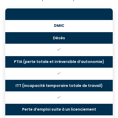
DMIC
✅
✅
✅