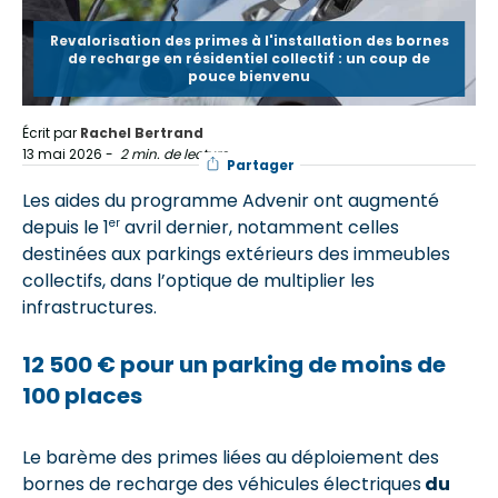
Revalorisation des primes à l'installation des bornes
de recharge en résidentiel collectif : un coup de
pouce bienvenu
Écrit par
Rachel Bertrand
13 mai 2026
-
2 min. de lecture
Partager
Les aides du programme Advenir ont augmenté
er
depuis le 1
avril dernier, notamment celles
destinées aux parkings extérieurs des immeubles
collectifs, dans l’optique de multiplier les
infrastructures.
12 500 € pour un parking de moins de
100 places
Le barème des primes liées au déploiement des
bornes de recharge des véhicules électriques
du