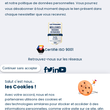
et notre politique de données personnelles. Vous pourrez
vous désabonner à tout moment depuis le lien présent dans
chaque newsletter que vous recevrez.
Certifié ISO 9001
Retrouvez-nous sur les réseaux
Continuer sans accepter
Salut c'est nous...
les Cookies !
(1) Taux fixe national hors assurance et selon votre profil
Avec votre accord, nous et nos
(2) Économie de 65 % pour l'assurance d'un prêt amortissable de 330
457,23 € à 0,90 % sur 19,5 ans, accordé à un salarié non cadre assuré à
partenaires utilisons des cookies et
100 % (décès, PTIA, IPP, ITT, IPP) âgé de 36 ans fumeur et une personne
des technologies similaires pour stocker et accéder à des
salariée non cadre assurée à 100 % (décès, PTIA, IPP, ITT, IPP) âgée de 35
informations personnelles, comme votre visite sur ce site, afin