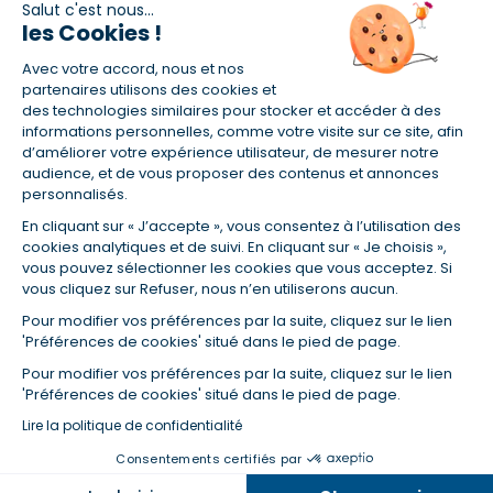
Salut c'est nous...
les Cookies !
(1) Taux fixe national hors assurance et selon votre profil
Avec votre accord, nous et nos
(2) Économie de 65 % pour l'assurance d'un prêt amortissable de 330
457,23 € à 0,90 % sur 19,5 ans, accordé à un salarié non cadre assuré à
partenaires utilisons des cookies et
100 % (décès, PTIA, IPP, ITT, IPP) âgé de 36 ans fumeur et une personne
des technologies similaires pour stocker et accéder à des
salariée non cadre assurée à 100 % (décès, PTIA, IPP, ITT, IPP) âgée de 35
informations personnelles, comme votre visite sur ce site, afin
ans et non-fumeur, tous deux sans risque médical connu. Au
d’améliorer votre expérience utilisateur, de mesurer notre
14/07/2019, coût de l'assurance proposée par la banque 179,08 €/mois
audience, et de vous proposer des contenus et annonces
en moyenne contre 64,60 €/mois en moyenne au 14/07/2022 avec
personnalisés.
Empruntis.com (TAEA : 0,44 %, coût total de l'assurance : 15 117,65 €).
En cliquant sur « J’accepte », vous consentez à l’utilisation des
(3) Taux minimum pour un crédit consommation d'un montant fixé entre
5 000 et 20 000 euros, selon profil et durée.
cookies analytiques et de suivi. En cliquant sur « Je choisis »,
vous pouvez sélectionner les cookies que vous acceptez. Si
(4) La diminution du montant des mensualités entraîne l'allongement
vous cliquez sur Refuser, nous n’en utiliserons aucun.
de la durée de remboursement ainsi que la hausse du coût total du
crédit.
Pour modifier vos préférences par la suite, cliquez sur le lien
(5) Banques de réseau, mutualistes, spécialisées, directions
'Préférences de cookies' situé dans le pied de page.
régionales, organismes de crédit selon votre profil et votre demande.
Mutuelles, compagnies et courtiers d'assurances. Selon votre profil et
Pour modifier vos préférences par la suite, cliquez sur le lien
votre demande.
'Préférences de cookies' situé dans le pied de page.
(6) Banques de réseau, mutualistes, spécialisées, directions
Lire la politique de confidentialité
régionales, organismes de crédit, selon votre profil et votre demande.
Consentements certifiés par
Dans la même catégorie