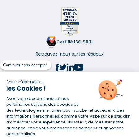
Certifié ISO 9001
Retrouvez-nous sur les réseaux
Continuer sans accepter
Salut c'est nous...
les Cookies !
(1) Taux fixe national hors assurance et selon votre profil
Avec votre accord, nous et nos
(2) Économie de 65 % pour l'assurance d'un prêt amortissable de 330
457,23 € à 0,90 % sur 19,5 ans, accordé à un salarié non cadre assuré à
partenaires utilisons des cookies et
100 % (décès, PTIA, IPP, ITT, IPP) âgé de 36 ans fumeur et une personne
des technologies similaires pour stocker et accéder à des
salariée non cadre assurée à 100 % (décès, PTIA, IPP, ITT, IPP) âgée de 35
informations personnelles, comme votre visite sur ce site, afin
ans et non-fumeur, tous deux sans risque médical connu. Au
d’améliorer votre expérience utilisateur, de mesurer notre
14/07/2019, coût de l'assurance proposée par la banque 179,08 €/mois
audience, et de vous proposer des contenus et annonces
en moyenne contre 64,60 €/mois en moyenne au 14/07/2022 avec
personnalisés.
Empruntis.com (TAEA : 0,44 %, coût total de l'assurance : 15 117,65 €).