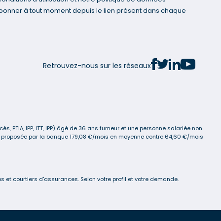
bonner à tout moment depuis le lien présent dans chaque
Retrouvez-nous sur les réseaux
s, PTIA, IPP, ITT, IPP) âgé de 36 ans fumeur et une personne salariée non
ance proposée par la banque 179,08 €/mois en moyenne contre 64,60 €/mois
 et courtiers d'assurances. Selon votre profil et votre demande.
s réglementations. Personnalisez vos préférences pour contrôler