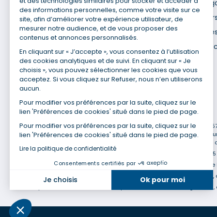
et des technologies similaires pour stocker et accéder à
Mentions lég
des informations personnelles, comme votre visite sur ce
Nos agences
Données pers
site, afin d’améliorer votre expérience utilisateur, de
mesurer notre audience, et de vous proposer des
Nous contacter
Utilisation de
contenus et annonces personnalisés.
Espace presse
Gestion des 
En cliquant sur « J’accepte », vous consentez à l’utilisation
Recrutement
des cookies analytiques et de suivi. En cliquant sur « Je
choisis », vous pouvez sélectionner les cookies que vous
acceptez. Si vous cliquez sur Refuser, nous n’en utiliserons
aucun.
Pour modifier vos préférences par la suite, cliquez sur le
lien 'Préférences de cookies' situé dans le pied de page.
(1) Taux fixe national hors assurance et selon votre profil
Pour modifier vos préférences par la suite, cliquez sur le
(2) Économie de 65 % pour l'assurance d'un prêt amortissable de 330 457,2
lien 'Préférences de cookies' situé dans le pied de page.
cadre assurée à 100 % (décès, PTIA, IPP, ITT, IPP) âgée de 35 ans et no
en moyenne au 14/07/2022 avec Empruntis.com (TAEA : 0,44 %, coût total de
Lire la politique de confidentialité
(3) Taux minimum pour un crédit consommation d'un montant fixé entre 5 0
Consentements certifiés par
(4) La diminution du montant des mensualités entraîne l'allongement de 
(5) Banques de réseau, mutualistes, spécialisées, directions régionales, 
Je choisis
Ok pour moi
(6) Banques de réseau, mutualistes, spécialisées, directions régionales, 
Axeptio consent
Plateforme de Gestion du Consentement : Personnalisez vo
Notre plateforme vous permet d'adapter et de gérer vos param