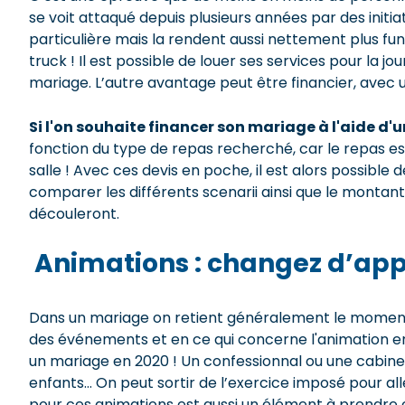
se voit attaqué depuis plusieurs années par des initiat
particulière mais la rendent aussi nettement plus fu
truck ! Il est possible de louer ses services pour la j
mariage. L’autre avantage peut être financier, avec un 
Si l'on souhaite financer son mariage à l'aide d'
fonction du type de repas recherché, car le repas est
salle ! Avec ces devis en poche, il est alors possible 
comparer les différents scenarii ainsi que le monta
découleront.
Animations : changez d’app
Dans un mariage on retient généralement le moment c
des événements et en ce qui concerne l'animation en pa
un mariage en 2020 ! Un confessionnal ou une cabine p
enfants… On peut sortir de l’exercice imposé pour all
pour ces animations est aussi un élément à prendre