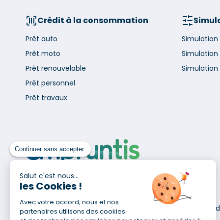
Crédit à la consommation
Simula
Prêt auto
Simulation
Prêt moto
Simulation
Prêt renouvelable
Simulation 
Prêt personnel
Prêt travaux
Continuer sans accepter
Salut c'est nous...
les Cookies !
Pour en savoir plus
Avec votre accord, nous et nos
Qui sommes-nous ?
Déclaration d
partenaires utilisons des cookies
Site du Groupe