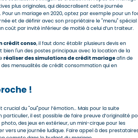
ives plus originales, qui désacralisent cette journée
n. Pour un mariage en 2020, optez par exemple pour un fo
ournée et de définir avec son propriétaire le "menu" spécial
coût par invité inférieur de moitié à celui d’un traiteur.
un crédit conso
, il faut donc établir plusieurs devis en
 bien l'un des postes principaux avec la location de la
de
réaliser des simulations de crédit mariage
afin de
nt des mensualités de crédit consommation qui en
roche !
rucial du "oui"pour l’émotion… Mais pour la suite
rticulier, il est possible de faire preuve d’originalité po
hoto, des jeux en extérieur, un mini-cirque pour les
er vers une journée ludique. Faire appel à des prestataire
 en compte dans le budget du mariage.