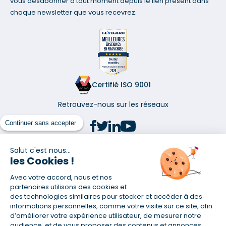
vous désabonner à tout moment depuis le lien présent dans
chaque newsletter que vous recevrez.
Certifié ISO 9001
Retrouvez-nous sur les réseaux
Continuer sans accepter
Salut c'est nous...
les Cookies !
(1) Taux fixe national hors assurance et selon votre profil
Avec votre accord, nous et nos
(2) Économie de 65 % pour l'assurance d'un prêt amortissable de 330
457,23 € à 0,90 % sur 19,5 ans, accordé à un salarié non cadre assuré à
partenaires utilisons des cookies et
100 % (décès, PTIA, IPP, ITT, IPP) âgé de 36 ans fumeur et une personne
des technologies similaires pour stocker et accéder à des
salariée non cadre assurée à 100 % (décès, PTIA, IPP, ITT, IPP) âgée de 35
informations personnelles, comme votre visite sur ce site, afin
ans et non-fumeur, tous deux sans risque médical connu. Au
d’améliorer votre expérience utilisateur, de mesurer notre
14/07/2019, coût de l'assurance proposée par la banque 179,08 €/mois
audience, et de vous proposer des contenus et annonces