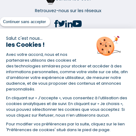
Retrouvez-nous sur les réseaux
Continuer sans accepter
Salut c'est nous...
les Cookies !
(1) Taux fixe national hors assurance et selon votre profil
Avec votre accord, nous et nos
(2) Économie de 65 % pour l'assurance d'un prêt amortissable de 330
457,23 € à 0,90 % sur 19,5 ans, accordé à un salarié non cadre assuré à
partenaires utilisons des cookies et
100 % (décès, PTIA, IPP, ITT, IPP) âgé de 36 ans fumeur et une personne
des technologies similaires pour stocker et accéder à des
salariée non cadre assurée à 100 % (décès, PTIA, IPP, ITT, IPP) âgée de 35
informations personnelles, comme votre visite sur ce site, afin
ans et non-fumeur, tous deux sans risque médical connu. Au
d’améliorer votre expérience utilisateur, de mesurer notre
14/07/2019, coût de l'assurance proposée par la banque 179,08 €/mois
audience, et de vous proposer des contenus et annonces
en moyenne contre 64,60 €/mois en moyenne au 14/07/2022 avec
personnalisés.
Empruntis.com (TAEA : 0,44 %, coût total de l'assurance : 15 117,65 €).
En cliquant sur « J’accepte », vous consentez à l’utilisation des
(3) Taux minimum pour un crédit consommation d'un montant fixé entre
5 000 et 20 000 euros, selon profil et durée.
cookies analytiques et de suivi. En cliquant sur « Je choisis »,
vous pouvez sélectionner les cookies que vous acceptez. Si
(4) La diminution du montant des mensualités entraîne l'allongement
vous cliquez sur Refuser, nous n’en utiliserons aucun.
de la durée de remboursement ainsi que la hausse du coût total du
crédit.
Pour modifier vos préférences par la suite, cliquez sur le lien
(5) Banques de réseau, mutualistes, spécialisées, directions
'Préférences de cookies' situé dans le pied de page.
régionales, organismes de crédit selon votre profil et votre demande.