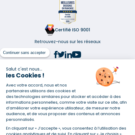
Certifié ISO 9001
Retrouvez-nous sur les réseaux
Continuer sans accepter
Salut c'est nous...
les Cookies !
(1) Taux fixe national hors assurance et selon votre profil
Avec votre accord, nous et nos
(2) Économie de 65 % pour l'assurance d'un prêt amortissable de 330
457,23 € à 0,90 % sur 19,5 ans, accordé à un salarié non cadre assuré à
partenaires utilisons des cookies et
100 % (décès, PTIA, IPP, ITT, IPP) âgé de 36 ans fumeur et une personne
des technologies similaires pour stocker et accéder à des
salariée non cadre assurée à 100 % (décès, PTIA, IPP, ITT, IPP) âgée de 35
informations personnelles, comme votre visite sur ce site, afin
ans et non-fumeur, tous deux sans risque médical connu. Au
d’améliorer votre expérience utilisateur, de mesurer notre
14/07/2019, coût de l'assurance proposée par la banque 179,08 €/mois
audience, et de vous proposer des contenus et annonces
en moyenne contre 64,60 €/mois en moyenne au 14/07/2022 avec
personnalisés.
Empruntis.com (TAEA : 0,44 %, coût total de l'assurance : 15 117,65 €).
En cliquant sur « J’accepte », vous consentez à l’utilisation des
(3) Taux minimum pour un crédit consommation d'un montant fixé entre
5 000 et 20 000 euros, selon profil et durée.
cookies analytiques et de suivi. En cliquant sur « Je choisis »,