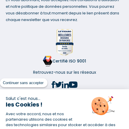
et notre politique de données personnelles. Vous pourrez
vous désabonner à tout moment depuis le lien présent dans
chaque newsletter que vous recevrez.
Certifié ISO 9001
Retrouvez-nous sur les réseaux
Continuer sans accepter
Salut c'est nous...
les Cookies !
(1) Taux fixe national hors assurance et selon votre profil
Avec votre accord, nous et nos
(2) Économie de 65 % pour l'assurance d'un prêt amortissable de 330
457,23 € à 0,90 % sur 19,5 ans, accordé à un salarié non cadre assuré à
partenaires utilisons des cookies et
100 % (décès, PTIA, IPP, ITT, IPP) âgé de 36 ans fumeur et une personne
des technologies similaires pour stocker et accéder à des
salariée non cadre assurée à 100 % (décès, PTIA, IPP, ITT, IPP) âgée de 35