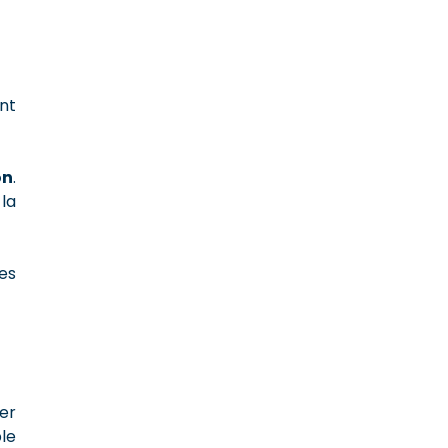
nt
on
.
la
es
er
le