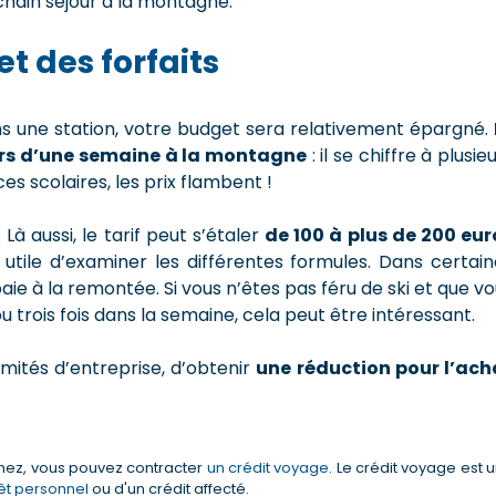
hain séjour à la montagne.
t des forfaits
ns une station, votre budget sera relativement épargné.
lors d’une semaine à la montagne
: il se chiffre à plusie
s scolaires, les prix flambent !
Là aussi, le tarif peut s’étaler
de 100 à plus de 200 eur
re utile d’examiner les différentes formules. Dans certai
paie à la remontée. Si vous n’êtes pas féru de ski et que v
trois fois dans la semaine, cela peut être intéressant.
omités d’entreprise, d’obtenir
une réduction pour l’ach
uinez, vous pouvez contracter
un crédit voyage
. Le crédit voyage est 
êt personnel
ou d'un crédit affecté.