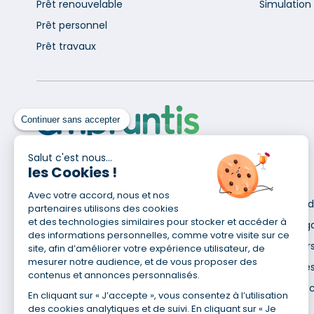
Prêt renouvelable
Simulation 
Prêt personnel
Prêt travaux
Continuer sans accepter
Salut c'est nous...
les Cookies !
Pour en savoir plus
Avec votre accord, nous et nos
Qui sommes-nous ?
Déclaration d
partenaires utilisons des cookies
Site du Groupe
et des technologies similaires pour stocker et accéder à
Mentions lég
des informations personnelles, comme votre visite sur ce
Nos agences
Données pers
site, afin d’améliorer votre expérience utilisateur, de
mesurer notre audience, et de vous proposer des
Nous contacter
Utilisation de
contenus et annonces personnalisés.
Espace presse
Gestion des 
En cliquant sur « J’accepte », vous consentez à l’utilisation
Recrutement
des cookies analytiques et de suivi. En cliquant sur « Je