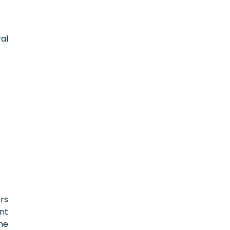
ral
rs
nt
ne