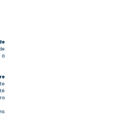
de
 de
é à
re
te
été
ra
ans