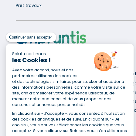
Prêt travaux
Continuer sans accepter
Salut c'est nous...
les Cookies !
Pour en savoir plus
Avec votre accord, nous et nos
Qui sommes-nous ?
Déclaration d
partenaires utilisons des cookies
Site du Groupe
et des technologies similaires pour stocker et accéder à
Mentions lég
des informations personnelles, comme votre visite sur ce
Nos agences
Données pers
site, afin d’améliorer votre expérience utilisateur, de
mesurer notre audience, et de vous proposer des
Nous contacter
Utilisation de
contenus et annonces personnalisés.
Espace presse
Gestion des 
En cliquant sur « J’accepte », vous consentez à l’utilisation
Recrutement
des cookies analytiques et de suivi. En cliquant sur « Je
choisis », vous pouvez sélectionner les cookies que vous
acceptez. Si vous cliquez sur Refuser, nous n’en utiliserons