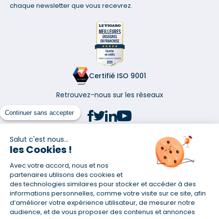
chaque newsletter que vous recevrez.
Certifié ISO 9001
Retrouvez-nous sur les réseaux
Continuer sans accepter
Salut c'est nous...
les Cookies !
(1) Taux fixe national hors assurance et selon votre profil
Avec votre accord, nous et nos
(2) Économie de 65 % pour l'assurance d'un prêt amortissable de 330
457,23 € à 0,90 % sur 19,5 ans, accordé à un salarié non cadre assuré à
partenaires utilisons des cookies et
100 % (décès, PTIA, IPP, ITT, IPP) âgé de 36 ans fumeur et une personne
des technologies similaires pour stocker et accéder à des
salariée non cadre assurée à 100 % (décès, PTIA, IPP, ITT, IPP) âgée de 35
informations personnelles, comme votre visite sur ce site, afin
ans et non-fumeur, tous deux sans risque médical connu. Au
d’améliorer votre expérience utilisateur, de mesurer notre
14/07/2019, coût de l'assurance proposée par la banque 179,08 €/mois
audience, et de vous proposer des contenus et annonces
en moyenne contre 64,60 €/mois en moyenne au 14/07/2022 avec