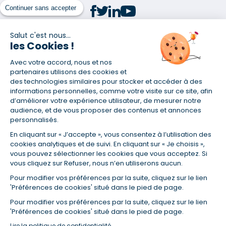
Continuer sans accepter
Salut c'est nous...
les Cookies !
(1) Taux fixe national hors assurance et selon votre profil
Avec votre accord, nous et nos
(2) Économie de 65 % pour l'assurance d'un prêt amortissable de 330
457,23 € à 0,90 % sur 19,5 ans, accordé à un salarié non cadre assuré à
partenaires utilisons des cookies et
100 % (décès, PTIA, IPP, ITT, IPP) âgé de 36 ans fumeur et une personne
des technologies similaires pour stocker et accéder à des
salariée non cadre assurée à 100 % (décès, PTIA, IPP, ITT, IPP) âgée de 35
informations personnelles, comme votre visite sur ce site, afin
ans et non-fumeur, tous deux sans risque médical connu. Au
d’améliorer votre expérience utilisateur, de mesurer notre
14/07/2019, coût de l'assurance proposée par la banque 179,08 €/mois
audience, et de vous proposer des contenus et annonces
en moyenne contre 64,60 €/mois en moyenne au 14/07/2022 avec
personnalisés.
Empruntis.com (TAEA : 0,44 %, coût total de l'assurance : 15 117,65 €).
En cliquant sur « J’accepte », vous consentez à l’utilisation des
(3) Taux minimum pour un crédit consommation d'un montant fixé entre
5 000 et 20 000 euros, selon profil et durée.
cookies analytiques et de suivi. En cliquant sur « Je choisis »,
vous pouvez sélectionner les cookies que vous acceptez. Si
(4) La diminution du montant des mensualités entraîne l'allongement
vous cliquez sur Refuser, nous n’en utiliserons aucun.
de la durée de remboursement ainsi que la hausse du coût total du
crédit.
Pour modifier vos préférences par la suite, cliquez sur le lien
(5) Banques de réseau, mutualistes, spécialisées, directions
'Préférences de cookies' situé dans le pied de page.
régionales, organismes de crédit selon votre profil et votre demande.
Mutuelles, compagnies et courtiers d'assurances. Selon votre profil et
Pour modifier vos préférences par la suite, cliquez sur le lien
votre demande.
'Préférences de cookies' situé dans le pied de page.
(6) Banques de réseau, mutualistes, spécialisées, directions
Lire la politique de confidentialité