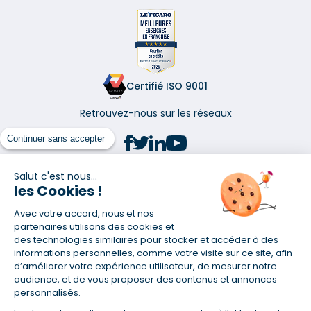
Certifié ISO 9001
Retrouvez-nous sur les réseaux
Continuer sans accepter
Salut c'est nous...
les Cookies !
(1) Taux fixe national hors assurance et selon votre profil
Avec votre accord, nous et nos
(2) Économie de 65 % pour l'assurance d'un prêt amortissable de 330
457,23 € à 0,90 % sur 19,5 ans, accordé à un salarié non cadre assuré à
partenaires utilisons des cookies et
100 % (décès, PTIA, IPP, ITT, IPP) âgé de 36 ans fumeur et une personne
des technologies similaires pour stocker et accéder à des
salariée non cadre assurée à 100 % (décès, PTIA, IPP, ITT, IPP) âgée de 35
informations personnelles, comme votre visite sur ce site, afin
ans et non-fumeur, tous deux sans risque médical connu. Au
d’améliorer votre expérience utilisateur, de mesurer notre
14/07/2019, coût de l'assurance proposée par la banque 179,08 €/mois
audience, et de vous proposer des contenus et annonces
en moyenne contre 64,60 €/mois en moyenne au 14/07/2022 avec
personnalisés.
Empruntis.com (TAEA : 0,44 %, coût total de l'assurance : 15 117,65 €).