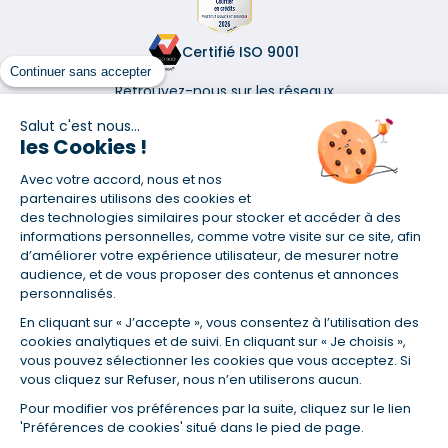
Certifié ISO 9001
Continuer sans accepter
Retrouvez-nous sur les réseaux
Salut c'est nous...
les Cookies !
Avec votre accord, nous et nos
partenaires utilisons des cookies et
(1) Taux fixe national hors assurance et selon votre profil
des technologies similaires pour stocker et accéder à des
informations personnelles, comme votre visite sur ce site, afin
(2) Économie de 65 % pour l'assurance d'un prêt amortissable de 330
457,23 € à 0,90 % sur 19,5 ans, accordé à un salarié non cadre assuré à
d’améliorer votre expérience utilisateur, de mesurer notre
100 % (décès, PTIA, IPP, ITT, IPP) âgé de 36 ans fumeur et une personne
audience, et de vous proposer des contenus et annonces
salariée non cadre assurée à 100 % (décès, PTIA, IPP, ITT, IPP) âgée de 35
personnalisés.
ans et non-fumeur, tous deux sans risque médical connu. Au
14/07/2019, coût de l'assurance proposée par la banque 179,08 €/mois
En cliquant sur « J’accepte », vous consentez à l’utilisation des
en moyenne contre 64,60 €/mois en moyenne au 14/07/2022 avec
cookies analytiques et de suivi. En cliquant sur « Je choisis »,
Empruntis.com (TAEA : 0,44 %, coût total de l'assurance : 15 117,65 €).
vous pouvez sélectionner les cookies que vous acceptez. Si
(3) Taux minimum pour un crédit consommation d'un montant fixé entre
vous cliquez sur Refuser, nous n’en utiliserons aucun.
5 000 et 20 000 euros, selon profil et durée.
Pour modifier vos préférences par la suite, cliquez sur le lien
(4) La diminution du montant des mensualités entraîne l'allongement
'Préférences de cookies' situé dans le pied de page.
de la durée de remboursement ainsi que la hausse du coût total du