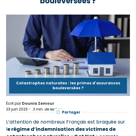
bouleversées ?
Catastrophes naturelles : les primes d'assurances
bouleversées ?
Écrit par
Dounia Zemour
23 juin 2023
-
3 min. de lecture
Partager
L’attention de nombreux Français est braquée sur
l
e régime d’indemnisation des victimes de