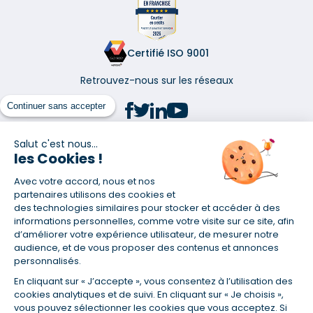
Certifié ISO 9001
Retrouvez-nous sur les réseaux
Continuer sans accepter
Salut c'est nous...
les Cookies !
(1) Taux fixe national hors assurance et selon votre profil
Avec votre accord, nous et nos
(2) Économie de 65 % pour l'assurance d'un prêt amortissable de 330
457,23 € à 0,90 % sur 19,5 ans, accordé à un salarié non cadre assuré à
partenaires utilisons des cookies et
100 % (décès, PTIA, IPP, ITT, IPP) âgé de 36 ans fumeur et une personne
des technologies similaires pour stocker et accéder à des
salariée non cadre assurée à 100 % (décès, PTIA, IPP, ITT, IPP) âgée de 35
informations personnelles, comme votre visite sur ce site, afin
ans et non-fumeur, tous deux sans risque médical connu. Au
d’améliorer votre expérience utilisateur, de mesurer notre
14/07/2019, coût de l'assurance proposée par la banque 179,08 €/mois
audience, et de vous proposer des contenus et annonces
en moyenne contre 64,60 €/mois en moyenne au 14/07/2022 avec
personnalisés.
Empruntis.com (TAEA : 0,44 %, coût total de l'assurance : 15 117,65 €).
En cliquant sur « J’accepte », vous consentez à l’utilisation des
(3) Taux minimum pour un crédit consommation d'un montant fixé entre
5 000 et 20 000 euros, selon profil et durée.
cookies analytiques et de suivi. En cliquant sur « Je choisis »,
vous pouvez sélectionner les cookies que vous acceptez. Si
(4) La diminution du montant des mensualités entraîne l'allongement