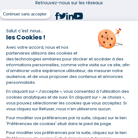
Retrouvez-nous sur les réseaux
Continuer sans accepter
Salut c'est nous...
les Cookies !
(1) Taux fixe national hors assurance et selon votre profil
Avec votre accord, nous et nos
(2) Économie de 65 % pour l'assurance d'un prêt amortissable de 330
457,23 € à 0,90 % sur 19,5 ans, accordé à un salarié non cadre assuré à
partenaires utilisons des cookies et
100 % (décès, PTIA, IPP, ITT, IPP) âgé de 36 ans fumeur et une personne
des technologies similaires pour stocker et accéder à des
salariée non cadre assurée à 100 % (décès, PTIA, IPP, ITT, IPP) âgée de 35
informations personnelles, comme votre visite sur ce site, afin
ans et non-fumeur, tous deux sans risque médical connu. Au
d’améliorer votre expérience utilisateur, de mesurer notre
14/07/2019, coût de l'assurance proposée par la banque 179,08 €/mois
audience, et de vous proposer des contenus et annonces
en moyenne contre 64,60 €/mois en moyenne au 14/07/2022 avec
personnalisés.
Empruntis.com (TAEA : 0,44 %, coût total de l'assurance : 15 117,65 €).
En cliquant sur « J’accepte », vous consentez à l’utilisation des
(3) Taux minimum pour un crédit consommation d'un montant fixé entre
5 000 et 20 000 euros, selon profil et durée.
cookies analytiques et de suivi. En cliquant sur « Je choisis »,
vous pouvez sélectionner les cookies que vous acceptez. Si
(4) La diminution du montant des mensualités entraîne l'allongement
vous cliquez sur Refuser, nous n’en utiliserons aucun.
de la durée de remboursement ainsi que la hausse du coût total du
crédit.
Pour modifier vos préférences par la suite, cliquez sur le lien
(5) Banques de réseau, mutualistes, spécialisées, directions
'Préférences de cookies' situé dans le pied de page.
régionales, organismes de crédit selon votre profil et votre demande.
Mutuelles, compagnies et courtiers d'assurances. Selon votre profil et
Pour modifier vos préférences par la suite, cliquez sur le lien
votre demande.