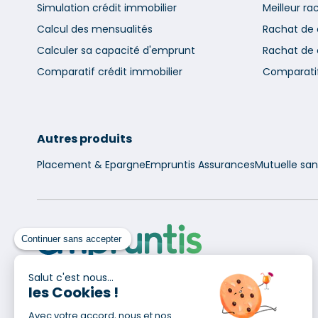
Simulation crédit immobilier
Meilleur ra
Calcul des mensualités
Rachat de 
Calculer sa capacité d'emprunt
Rachat de
Comparatif crédit immobilier
Comparatif
Autres produits
Placement & Epargne
Empruntis Assurances
Mutuelle sa
Continuer sans accepter
Salut c'est nous...
les Cookies !
Pour en savoir plus
Avec votre accord, nous et nos