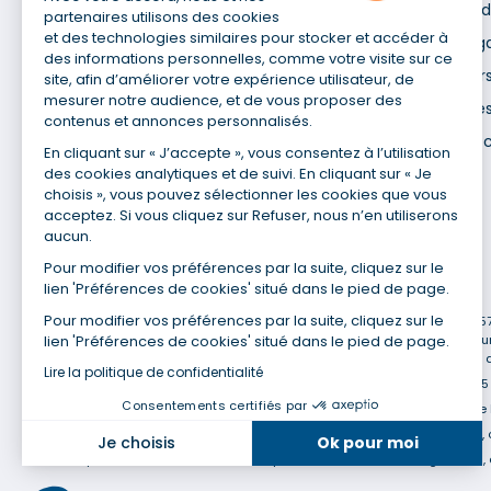
Qui sommes-nous ?
Déclaration d
partenaires utilisons des cookies
Site du Groupe
et des technologies similaires pour stocker et accéder à
Mentions lég
des informations personnelles, comme votre visite sur ce
Nos agences
Données pers
site, afin d’améliorer votre expérience utilisateur, de
mesurer notre audience, et de vous proposer des
Nous contacter
Utilisation de
contenus et annonces personnalisés.
Espace presse
Gestion des 
En cliquant sur « J’accepte », vous consentez à l’utilisation
Recrutement
des cookies analytiques et de suivi. En cliquant sur « Je
choisis », vous pouvez sélectionner les cookies que vous
acceptez. Si vous cliquez sur Refuser, nous n’en utiliserons
aucun.
Pour modifier vos préférences par la suite, cliquez sur le
lien 'Préférences de cookies' situé dans le pied de page.
(1) Taux fixe national hors assurance et selon votre profil
Pour modifier vos préférences par la suite, cliquez sur le
(2) Économie de 65 % pour l'assurance d'un prêt amortissable de 330 457,2
lien 'Préférences de cookies' situé dans le pied de page.
cadre assurée à 100 % (décès, PTIA, IPP, ITT, IPP) âgée de 35 ans et no
en moyenne au 14/07/2022 avec Empruntis.com (TAEA : 0,44 %, coût total de
Lire la politique de confidentialité
(3) Taux minimum pour un crédit consommation d'un montant fixé entre 5 0
Consentements certifiés par
(4) La diminution du montant des mensualités entraîne l'allongement de 
(5) Banques de réseau, mutualistes, spécialisées, directions régionales, 
Je choisis
Ok pour moi
(6) Banques de réseau, mutualistes, spécialisées, directions régionales, 
Axeptio consent
Plateforme de Gestion du Consentement : Personnalisez vo