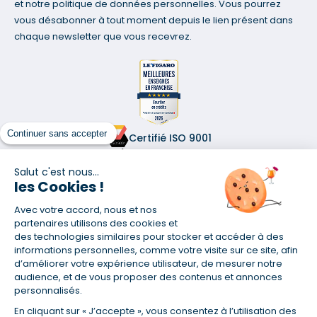
et notre politique de données personnelles. Vous pourrez
vous désabonner à tout moment depuis le lien présent dans
chaque newsletter que vous recevrez.
Continuer sans accepter
Certifié ISO 9001
Retrouvez-nous sur les réseaux
Salut c'est nous...
les Cookies !
Avec votre accord, nous et nos
partenaires utilisons des cookies et
des technologies similaires pour stocker et accéder à des
informations personnelles, comme votre visite sur ce site, afin
(1) Taux fixe national hors assurance et selon votre profil
d’améliorer votre expérience utilisateur, de mesurer notre
(2) Économie de 65 % pour l'assurance d'un prêt amortissable de 330
audience, et de vous proposer des contenus et annonces
457,23 € à 0,90 % sur 19,5 ans, accordé à un salarié non cadre assuré à
personnalisés.
100 % (décès, PTIA, IPP, ITT, IPP) âgé de 36 ans fumeur et une personne
salariée non cadre assurée à 100 % (décès, PTIA, IPP, ITT, IPP) âgée de 35
En cliquant sur « J’accepte », vous consentez à l’utilisation des
ans et non-fumeur, tous deux sans risque médical connu. Au