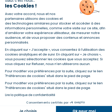
Salut c'est nous...
les Cookies !
Avec votre accord, nous et nos
partenaires utilisons des cookies et
des technologies similaires pour stocker et accéder à des
informations personnelles, comme votre visite sur ce site, afin
(1) Taux fixe national hors assurance et selon votre profil
d’améliorer votre expérience utilisateur, de mesurer notre
(2) Économie de 65 % pour l'assurance d'un prêt amortissable de 330
audience, et de vous proposer des contenus et annonces
457,23 € à 0,90 % sur 19,5 ans, accordé à un salarié non cadre assuré à
personnalisés.
100 % (décès, PTIA, IPP, ITT, IPP) âgé de 36 ans fumeur et une personne
salariée non cadre assurée à 100 % (décès, PTIA, IPP, ITT, IPP) âgée de 35
En cliquant sur « J’accepte », vous consentez à l’utilisation des
ans et non-fumeur, tous deux sans risque médical connu. Au
cookies analytiques et de suivi. En cliquant sur « Je choisis »,
14/07/2019, coût de l'assurance proposée par la banque 179,08 €/mois
vous pouvez sélectionner les cookies que vous acceptez. Si
en moyenne contre 64,60 €/mois en moyenne au 14/07/2022 avec
vous cliquez sur Refuser, nous n’en utiliserons aucun.
Empruntis.com (TAEA : 0,44 %, coût total de l'assurance : 15 117,65 €).
(3) Taux minimum pour un crédit consommation d'un montant fixé entre
Pour modifier vos préférences par la suite, cliquez sur le lien
5 000 et 20 000 euros, selon profil et durée.
'Préférences de cookies' situé dans le pied de page.
(4) La diminution du montant des mensualités entraîne l'allongement
Pour modifier vos préférences par la suite, cliquez sur le lien
de la durée de remboursement ainsi que la hausse du coût total du
'Préférences de cookies' situé dans le pied de page.
crédit.
(5) Banques de réseau, mutualistes, spécialisées, directions
Lire la politique de confidentialité
régionales, organismes de crédit selon votre profil et votre demande.
Consentements certifiés par
Mutuelles, compagnies et courtiers d'assurances. Selon votre profil et
votre demande.
Dans la même catégorie
Je choisis
Ok pour moi