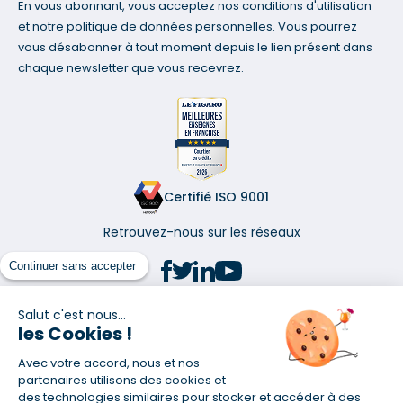
En vous abonnant, vous acceptez nos conditions d'utilisation
et notre politique de données personnelles. Vous pourrez
vous désabonner à tout moment depuis le lien présent dans
chaque newsletter que vous recevrez.
Certifié ISO 9001
Retrouvez-nous sur les réseaux
Continuer sans accepter
Salut c'est nous...
les Cookies !
(1) Taux fixe national hors assurance et selon votre profil
Avec votre accord, nous et nos
(2) Économie de 65 % pour l'assurance d'un prêt amortissable de 330
457,23 € à 0,90 % sur 19,5 ans, accordé à un salarié non cadre assuré à
partenaires utilisons des cookies et
100 % (décès, PTIA, IPP, ITT, IPP) âgé de 36 ans fumeur et une personne
des technologies similaires pour stocker et accéder à des