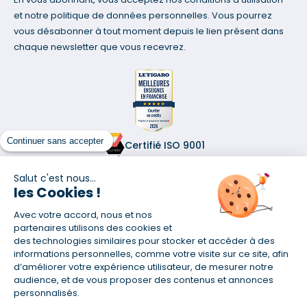
et notre politique de données personnelles. Vous pourrez
vous désabonner à tout moment depuis le lien présent dans
chaque newsletter que vous recevrez.
Continuer sans accepter
Certifié ISO 9001
Retrouvez-nous sur les réseaux
Salut c'est nous...
les Cookies !
Avec votre accord, nous et nos
partenaires utilisons des cookies et
des technologies similaires pour stocker et accéder à des
informations personnelles, comme votre visite sur ce site, afin
(1) Taux fixe national hors assurance et selon votre profil
d’améliorer votre expérience utilisateur, de mesurer notre
(2) Économie de 65 % pour l'assurance d'un prêt amortissable de 330
audience, et de vous proposer des contenus et annonces
457,23 € à 0,90 % sur 19,5 ans, accordé à un salarié non cadre assuré à
personnalisés.
100 % (décès, PTIA, IPP, ITT, IPP) âgé de 36 ans fumeur et une personne
salariée non cadre assurée à 100 % (décès, PTIA, IPP, ITT, IPP) âgée de 35