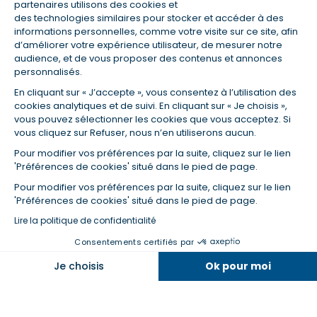
partenaires utilisons des cookies et
des technologies similaires pour stocker et accéder à des
informations personnelles, comme votre visite sur ce site, afin
(1) Taux fixe national hors assurance et selon votre profil
d’améliorer votre expérience utilisateur, de mesurer notre
(2) Économie de 65 % pour l'assurance d'un prêt amortissable de 330
audience, et de vous proposer des contenus et annonces
457,23 € à 0,90 % sur 19,5 ans, accordé à un salarié non cadre assuré à
personnalisés.
100 % (décès, PTIA, IPP, ITT, IPP) âgé de 36 ans fumeur et une personne
salariée non cadre assurée à 100 % (décès, PTIA, IPP, ITT, IPP) âgée de 35
En cliquant sur « J’accepte », vous consentez à l’utilisation des
ans et non-fumeur, tous deux sans risque médical connu. Au
cookies analytiques et de suivi. En cliquant sur « Je choisis »,
14/07/2019, coût de l'assurance proposée par la banque 179,08 €/mois
vous pouvez sélectionner les cookies que vous acceptez. Si
en moyenne contre 64,60 €/mois en moyenne au 14/07/2022 avec
vous cliquez sur Refuser, nous n’en utiliserons aucun.
Empruntis.com (TAEA : 0,44 %, coût total de l'assurance : 15 117,65 €).
(3) Taux minimum pour un crédit consommation d'un montant fixé entre
Pour modifier vos préférences par la suite, cliquez sur le lien
5 000 et 20 000 euros, selon profil et durée.
'Préférences de cookies' situé dans le pied de page.
(4) La diminution du montant des mensualités entraîne l'allongement
Pour modifier vos préférences par la suite, cliquez sur le lien
de la durée de remboursement ainsi que la hausse du coût total du
'Préférences de cookies' situé dans le pied de page.
crédit.
(5) Banques de réseau, mutualistes, spécialisées, directions
Lire la politique de confidentialité
régionales, organismes de crédit selon votre profil et votre demande.
Consentements certifiés par
Mutuelles, compagnies et courtiers d'assurances. Selon votre profil et
votre demande.
Dans la même catégorie
Je choisis
Ok pour moi
(6) Banques de réseau, mutualistes, spécialisées, directions
régionales, organismes de crédit, selon votre profil et votre demande.
Axeptio consent
Plateforme de Gestion du Consentement : Personnalisez vos O
Je regroupe mes crédits au meilleur taux
Notre plateforme vous permet d'adapter et de gérer vos paramètr