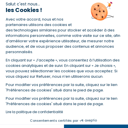
Retrouvez-nous sur les réseaux
Salut c'est nous...
les Cookies !
Avec votre accord, nous et nos
partenaires utilisons des cookies et
des technologies similaires pour stocker et accéder à des
informations personnelles, comme votre visite sur ce site, afin
(1) Taux fixe national hors assurance et selon votre profil
d’améliorer votre expérience utilisateur, de mesurer notre
(2) Économie de 65 % pour l'assurance d'un prêt amortissable de 330
audience, et de vous proposer des contenus et annonces
457,23 € à 0,90 % sur 19,5 ans, accordé à un salarié non cadre assuré à
personnalisés.
100 % (décès, PTIA, IPP, ITT, IPP) âgé de 36 ans fumeur et une personne
salariée non cadre assurée à 100 % (décès, PTIA, IPP, ITT, IPP) âgée de 35
En cliquant sur « J’accepte », vous consentez à l’utilisation des
ans et non-fumeur, tous deux sans risque médical connu. Au
cookies analytiques et de suivi. En cliquant sur « Je choisis »,
14/07/2019, coût de l'assurance proposée par la banque 179,08 €/mois
vous pouvez sélectionner les cookies que vous acceptez. Si
en moyenne contre 64,60 €/mois en moyenne au 14/07/2022 avec
vous cliquez sur Refuser, nous n’en utiliserons aucun.
Empruntis.com (TAEA : 0,44 %, coût total de l'assurance : 15 117,65 €).
(3) Taux minimum pour un crédit consommation d'un montant fixé entre
Pour modifier vos préférences par la suite, cliquez sur le lien
5 000 et 20 000 euros, selon profil et durée.
'Préférences de cookies' situé dans le pied de page.
(4) La diminution du montant des mensualités entraîne l'allongement
Pour modifier vos préférences par la suite, cliquez sur le lien
de la durée de remboursement ainsi que la hausse du coût total du
'Préférences de cookies' situé dans le pied de page.
crédit.
(5) Banques de réseau, mutualistes, spécialisées, directions
Lire la politique de confidentialité
régionales, organismes de crédit selon votre profil et votre demande.
Consentements certifiés par
Mutuelles, compagnies et courtiers d'assurances. Selon votre profil et
votre demande.
Dans la même catégorie