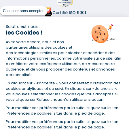
Continuer sans accepter
Certifié ISO 9001
Retrouvez-nous sur les réseaux
Salut c'est nous...
les Cookies !
Avec votre accord, nous et nos
partenaires utilisons des cookies et
des technologies similaires pour stocker et accéder à des
informations personnelles, comme votre visite sur ce site, afin
(1) Taux fixe national hors assurance et selon votre profil
d’améliorer votre expérience utilisateur, de mesurer notre
(2) Économie de 65 % pour l'assurance d'un prêt amortissable de 330
audience, et de vous proposer des contenus et annonces
457,23 € à 0,90 % sur 19,5 ans, accordé à un salarié non cadre assuré à
personnalisés.
100 % (décès, PTIA, IPP, ITT, IPP) âgé de 36 ans fumeur et une personne
salariée non cadre assurée à 100 % (décès, PTIA, IPP, ITT, IPP) âgée de 35
En cliquant sur « J’accepte », vous consentez à l’utilisation des
ans et non-fumeur, tous deux sans risque médical connu. Au
cookies analytiques et de suivi. En cliquant sur « Je choisis »,
14/07/2019, coût de l'assurance proposée par la banque 179,08 €/mois
vous pouvez sélectionner les cookies que vous acceptez. Si
en moyenne contre 64,60 €/mois en moyenne au 14/07/2022 avec
vous cliquez sur Refuser, nous n’en utiliserons aucun.
Empruntis.com (TAEA : 0,44 %, coût total de l'assurance : 15 117,65 €).
(3) Taux minimum pour un crédit consommation d'un montant fixé entre
Pour modifier vos préférences par la suite, cliquez sur le lien
5 000 et 20 000 euros, selon profil et durée.
'Préférences de cookies' situé dans le pied de page.
(4) La diminution du montant des mensualités entraîne l'allongement
Pour modifier vos préférences par la suite, cliquez sur le lien
de la durée de remboursement ainsi que la hausse du coût total du
'Préférences de cookies' situé dans le pied de page.
crédit.