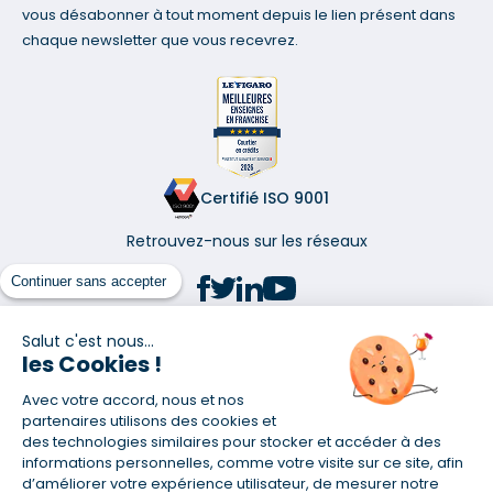
vous désabonner à tout moment depuis le lien présent dans
chaque newsletter que vous recevrez.
Certifié ISO 9001
Retrouvez-nous sur les réseaux
Continuer sans accepter
Salut c'est nous...
les Cookies !
(1) Taux fixe national hors assurance et selon votre profil
Avec votre accord, nous et nos
(2) Économie de 65 % pour l'assurance d'un prêt amortissable de 330
457,23 € à 0,90 % sur 19,5 ans, accordé à un salarié non cadre assuré à
partenaires utilisons des cookies et
100 % (décès, PTIA, IPP, ITT, IPP) âgé de 36 ans fumeur et une personne
des technologies similaires pour stocker et accéder à des
salariée non cadre assurée à 100 % (décès, PTIA, IPP, ITT, IPP) âgée de 35
informations personnelles, comme votre visite sur ce site, afin
ans et non-fumeur, tous deux sans risque médical connu. Au
d’améliorer votre expérience utilisateur, de mesurer notre
14/07/2019, coût de l'assurance proposée par la banque 179,08 €/mois