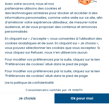
Avec votre accord, nous et nos
partenaires utilisons des cookies et
des technologies similaires pour stocker et accéder à des
informations personnelles, comme votre visite sur ce site, afin
(1) Taux fixe national hors assurance et selon votre profil
d’améliorer votre expérience utilisateur, de mesurer notre
(2) Économie de 65 % pour l'assurance d'un prêt amortissable de 330
audience, et de vous proposer des contenus et annonces
457,23 € à 0,90 % sur 19,5 ans, accordé à un salarié non cadre assuré à
personnalisés.
100 % (décès, PTIA, IPP, ITT, IPP) âgé de 36 ans fumeur et une personne
salariée non cadre assurée à 100 % (décès, PTIA, IPP, ITT, IPP) âgée de 35
En cliquant sur « J’accepte », vous consentez à l’utilisation des
ans et non-fumeur, tous deux sans risque médical connu. Au
cookies analytiques et de suivi. En cliquant sur « Je choisis »,
14/07/2019, coût de l'assurance proposée par la banque 179,08 €/mois
vous pouvez sélectionner les cookies que vous acceptez. Si
en moyenne contre 64,60 €/mois en moyenne au 14/07/2022 avec
vous cliquez sur Refuser, nous n’en utiliserons aucun.
Empruntis.com (TAEA : 0,44 %, coût total de l'assurance : 15 117,65 €).
(3) Taux minimum pour un crédit consommation d'un montant fixé entre
Pour modifier vos préférences par la suite, cliquez sur le lien
5 000 et 20 000 euros, selon profil et durée.
'Préférences de cookies' situé dans le pied de page.
(4) La diminution du montant des mensualités entraîne l'allongement
Pour modifier vos préférences par la suite, cliquez sur le lien
de la durée de remboursement ainsi que la hausse du coût total du
'Préférences de cookies' situé dans le pied de page.
crédit.
(5) Banques de réseau, mutualistes, spécialisées, directions
Lire la politique de confidentialité
régionales, organismes de crédit selon votre profil et votre demande.
Consentements certifiés par
Mutuelles, compagnies et courtiers d'assurances. Selon votre profil et
votre demande.
Dans la même catégorie
Je choisis
Ok pour moi
(6) Banques de réseau, mutualistes, spécialisées, directions
régionales, organismes de crédit, selon votre profil et votre demande.
Axeptio consent
Plateforme de Gestion du Consentement : Personnalisez vos O