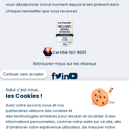
vous désabonner à tout moment depuis le lien présent dans
chaque newsletter que vous recevrez.
Certifié ISO 9001
Retrouvez-nous sur les réseaux
Continuer sans accepter
Salut c'est nous...
les Cookies !
(1) Taux fixe national hors assurance et selon votre profil
Avec votre accord, nous et nos
(2) Économie de 65 % pour l'assurance d'un prêt amortissable de 330
457,23 € à 0,90 % sur 19,5 ans, accordé à un salarié non cadre assuré à
partenaires utilisons des cookies et
100 % (décès, PTIA, IPP, ITT, IPP) âgé de 36 ans fumeur et une personne
des technologies similaires pour stocker et accéder à des
salariée non cadre assurée à 100 % (décès, PTIA, IPP, ITT, IPP) âgée de 35
informations personnelles, comme votre visite sur ce site, afin
ans et non-fumeur, tous deux sans risque médical connu. Au
d’améliorer votre expérience utilisateur, de mesurer notre