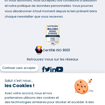
En vous abonnant, vous acceptez nos conditions d'utilisation
et notre politique de données personnelles. Vous pourrez
vous désabonner à tout moment depuis le lien présent dans
chaque newsletter que vous recevrez.
Certifié ISO 9001
Retrouvez-nous sur les réseaux
Continuer sans accepter
Salut c'est nous...
les Cookies !
(1) Taux fixe national hors assurance et selon votre profil
Avec votre accord, nous et nos
(2) Économie de 65 % pour l'assurance d'un prêt amortissable de 330
457,23 € à 0,90 % sur 19,5 ans, accordé à un salarié non cadre assuré à
partenaires utilisons des cookies et
100 % (décès, PTIA, IPP, ITT, IPP) âgé de 36 ans fumeur et une personne
des technologies similaires pour stocker et accéder à des