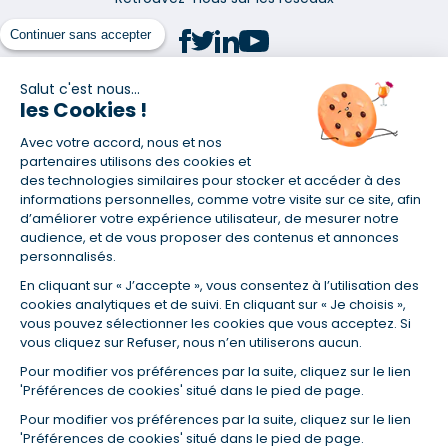
Continuer sans accepter
Salut c'est nous...
les Cookies !
(1) Taux fixe national hors assurance et selon votre profil
Avec votre accord, nous et nos
(2) Économie de 65 % pour l'assurance d'un prêt amortissable de 330
457,23 € à 0,90 % sur 19,5 ans, accordé à un salarié non cadre assuré à
partenaires utilisons des cookies et
100 % (décès, PTIA, IPP, ITT, IPP) âgé de 36 ans fumeur et une personne
des technologies similaires pour stocker et accéder à des
salariée non cadre assurée à 100 % (décès, PTIA, IPP, ITT, IPP) âgée de 35
informations personnelles, comme votre visite sur ce site, afin
ans et non-fumeur, tous deux sans risque médical connu. Au
d’améliorer votre expérience utilisateur, de mesurer notre
14/07/2019, coût de l'assurance proposée par la banque 179,08 €/mois
audience, et de vous proposer des contenus et annonces
en moyenne contre 64,60 €/mois en moyenne au 14/07/2022 avec
personnalisés.
Empruntis.com (TAEA : 0,44 %, coût total de l'assurance : 15 117,65 €).
En cliquant sur « J’accepte », vous consentez à l’utilisation des
(3) Taux minimum pour un crédit consommation d'un montant fixé entre
5 000 et 20 000 euros, selon profil et durée.
cookies analytiques et de suivi. En cliquant sur « Je choisis »,
vous pouvez sélectionner les cookies que vous acceptez. Si
(4) La diminution du montant des mensualités entraîne l'allongement
vous cliquez sur Refuser, nous n’en utiliserons aucun.
de la durée de remboursement ainsi que la hausse du coût total du
crédit.
Pour modifier vos préférences par la suite, cliquez sur le lien
(5) Banques de réseau, mutualistes, spécialisées, directions
'Préférences de cookies' situé dans le pied de page.
régionales, organismes de crédit selon votre profil et votre demande.
Mutuelles, compagnies et courtiers d'assurances. Selon votre profil et
Pour modifier vos préférences par la suite, cliquez sur le lien
votre demande.
'Préférences de cookies' situé dans le pied de page.