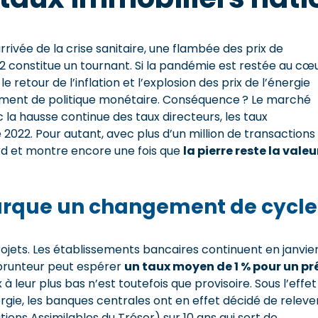
ivée de la crise sanitaire, une flambée des prix de
022 constitue un tournant. Si la pandémie est restée au cœ
 retour de l’inflation et l’explosion des prix de l’énergie
ment de politique monétaire. Conséquence ? Le marché
la hausse continue des taux directeurs, les taux
 2022. Pour autant, avec plus d’un million de transactions
rd et montre encore une fois que
la pierre reste la valeu
arque un changement de cycle
ojets. Les établissements bancaires continuent en janvie
mprunteur peut espérer
un taux moyen de 1 % pour un pr
à leur plus bas n’est toutefois que provisoire. Sous l’effet
nergie, les banques centrales ont en effet décidé de releve
tions Assimilables du Trésor) sur 10 ans qui sert de