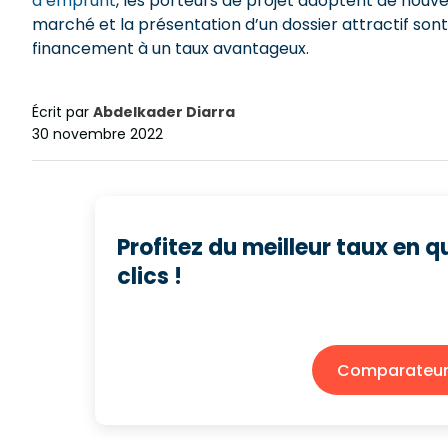
d’emprunt
, les porteurs de projet adoptent de nouve
marché et la présentation d’un dossier attractif son
financement à un taux avantageux.
Écrit par
Abdelkader Diarra
30 novembre 2022
Profitez du meilleur taux en 
clics !
Comparateur 