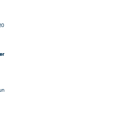
20
er
un