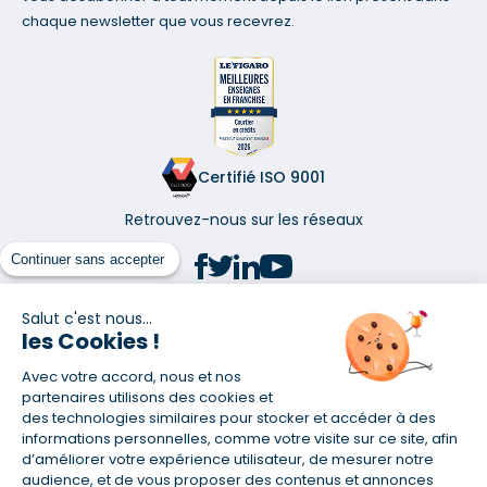
chaque newsletter que vous recevrez.
Certifié ISO 9001
Retrouvez-nous sur les réseaux
Continuer sans accepter
Salut c'est nous...
les Cookies !
(1) Taux fixe national hors assurance et selon votre profil
Avec votre accord, nous et nos
(2) Économie de 65 % pour l'assurance d'un prêt amortissable de 330
457,23 € à 0,90 % sur 19,5 ans, accordé à un salarié non cadre assuré à
partenaires utilisons des cookies et
100 % (décès, PTIA, IPP, ITT, IPP) âgé de 36 ans fumeur et une personne
des technologies similaires pour stocker et accéder à des
salariée non cadre assurée à 100 % (décès, PTIA, IPP, ITT, IPP) âgée de 35
informations personnelles, comme votre visite sur ce site, afin
ans et non-fumeur, tous deux sans risque médical connu. Au
d’améliorer votre expérience utilisateur, de mesurer notre
14/07/2019, coût de l'assurance proposée par la banque 179,08 €/mois
audience, et de vous proposer des contenus et annonces