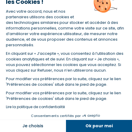
les Cookies !
Avec votre accord, nous et nos
Suite à votre demande, la banque vous adressera
un
partenaires utilisons des cookies et
avenant au contrat de prêt
, qui précise les
des technologies similaires pour stocker et accéder à des
informations personnelles, comme votre visite sur ce site, afin
nouvelles modalités du crédit après remboursement.
d’améliorer votre expérience utilisateur, de mesurer notre
Ce document comprendra notamment :
audience, et de vous proposer des contenus et annonces
personnalisés.
En cliquant sur « J’accepte », vous consentez à l’utilisation des
un nouveau tableau d'amortissement, mis à jour en
cookies analytiques et de suivi. En cliquant sur « Je choisis »,
fonction du capital remboursé ;
vous pouvez sélectionner les cookies que vous acceptez. Si
vous cliquez sur Refuser, nous n’en utiliserons aucun.
le nouveau montant total des intérêts à payer sur la
Pour modifier vos préférences par la suite, cliquez sur le lien
durée restante ;
'Préférences de cookies' situé dans le pied de page.
Pour modifier vos préférences par la suite, cliquez sur le lien
le montant des IRA, si applicable.
'Préférences de cookies' situé dans le pied de page.
Lire la politique de confidentialité
Étape 4 : Respectez le délai de réflexion
Consentements certifiés par
Conformément au Code de la consommation, vous
Je choisis
Ok pour moi