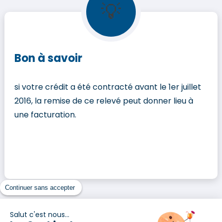
💡
Bon à savoir
si votre crédit a été contracté avant le 1er juillet
2016, la remise de ce relevé peut donner lieu à
une facturation.
Continuer sans accepter
Étape 3 : Étudiez attentivement l'avenant
Salut c'est nous...
au contrat