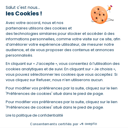
Salut c'est nous...
les Cookies !
(1) Taux fixe national hors assurance et selon votre profil
Avec votre accord, nous et nos
(2) Économie de 65 % pour l'assurance d'un prêt amortissable de 330
457,23 € à 0,90 % sur 19,5 ans, accordé à un salarié non cadre assuré à
partenaires utilisons des cookies et
100 % (décès, PTIA, IPP, ITT, IPP) âgé de 36 ans fumeur et une personne
des technologies similaires pour stocker et accéder à des
salariée non cadre assurée à 100 % (décès, PTIA, IPP, ITT, IPP) âgée de 35
informations personnelles, comme votre visite sur ce site, afin
ans et non-fumeur, tous deux sans risque médical connu. Au
d’améliorer votre expérience utilisateur, de mesurer notre
14/07/2019, coût de l'assurance proposée par la banque 179,08 €/mois
audience, et de vous proposer des contenus et annonces
en moyenne contre 64,60 €/mois en moyenne au 14/07/2022 avec
personnalisés.
Empruntis.com (TAEA : 0,44 %, coût total de l'assurance : 15 117,65 €).
En cliquant sur « J’accepte », vous consentez à l’utilisation des
(3) Taux minimum pour un crédit consommation d'un montant fixé entre
5 000 et 20 000 euros, selon profil et durée.
cookies analytiques et de suivi. En cliquant sur « Je choisis »,
vous pouvez sélectionner les cookies que vous acceptez. Si
(4) La diminution du montant des mensualités entraîne l'allongement
vous cliquez sur Refuser, nous n’en utiliserons aucun.
de la durée de remboursement ainsi que la hausse du coût total du
crédit.
Pour modifier vos préférences par la suite, cliquez sur le lien
(5) Banques de réseau, mutualistes, spécialisées, directions
'Préférences de cookies' situé dans le pied de page.
régionales, organismes de crédit selon votre profil et votre demande.
Mutuelles, compagnies et courtiers d'assurances. Selon votre profil et
Pour modifier vos préférences par la suite, cliquez sur le lien
votre demande.
'Préférences de cookies' situé dans le pied de page.
(6) Banques de réseau, mutualistes, spécialisées, directions
Lire la politique de confidentialité
régionales, organismes de crédit, selon votre profil et votre demande.
Consentements certifiés par