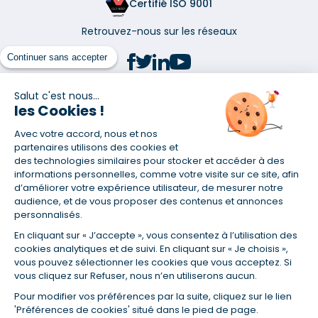
Certifié ISO 9001
Retrouvez-nous sur les réseaux
Continuer sans accepter
Salut c'est nous...
les Cookies !
(1) Taux fixe national hors assurance et selon votre profil
Avec votre accord, nous et nos
(2) Économie de 65 % pour l'assurance d'un prêt amortissable de 330
457,23 € à 0,90 % sur 19,5 ans, accordé à un salarié non cadre assuré à
partenaires utilisons des cookies et
100 % (décès, PTIA, IPP, ITT, IPP) âgé de 36 ans fumeur et une personne
des technologies similaires pour stocker et accéder à des
salariée non cadre assurée à 100 % (décès, PTIA, IPP, ITT, IPP) âgée de 35
informations personnelles, comme votre visite sur ce site, afin
ans et non-fumeur, tous deux sans risque médical connu. Au
d’améliorer votre expérience utilisateur, de mesurer notre
14/07/2019, coût de l'assurance proposée par la banque 179,08 €/mois
audience, et de vous proposer des contenus et annonces
en moyenne contre 64,60 €/mois en moyenne au 14/07/2022 avec
personnalisés.
Empruntis.com (TAEA : 0,44 %, coût total de l'assurance : 15 117,65 €).
En cliquant sur « J’accepte », vous consentez à l’utilisation des
(3) Taux minimum pour un crédit consommation d'un montant fixé entre
5 000 et 20 000 euros, selon profil et durée.
cookies analytiques et de suivi. En cliquant sur « Je choisis »,
vous pouvez sélectionner les cookies que vous acceptez. Si
(4) La diminution du montant des mensualités entraîne l'allongement
vous cliquez sur Refuser, nous n’en utiliserons aucun.
de la durée de remboursement ainsi que la hausse du coût total du
crédit.
Pour modifier vos préférences par la suite, cliquez sur le lien
(5) Banques de réseau, mutualistes, spécialisées, directions
'Préférences de cookies' situé dans le pied de page.
régionales, organismes de crédit selon votre profil et votre demande.