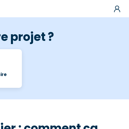
e projet ?
ire
ier : comment ça