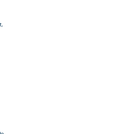
t,
de