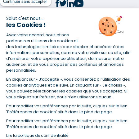
Continuer sans accepter
Salut c'est nous...
les Cookies !
(1) Taux fixe national hors assurance et selon votre profil
Avec votre accord, nous et nos
(2) Économie de 65 % pour l'assurance d'un prêt amortissable de 330
457,23 € à 0,90 % sur 19,5 ans, accordé à un salarié non cadre assuré à
partenaires utilisons des cookies et
100 % (décès, PTIA, IPP, ITT, IPP) âgé de 36 ans fumeur et une personne
des technologies similaires pour stocker et accéder à des
salariée non cadre assurée à 100 % (décès, PTIA, IPP, ITT, IPP) âgée de 35
informations personnelles, comme votre visite sur ce site, afin
ans et non-fumeur, tous deux sans risque médical connu. Au
d’améliorer votre expérience utilisateur, de mesurer notre
14/07/2019, coût de l'assurance proposée par la banque 179,08 €/mois
audience, et de vous proposer des contenus et annonces
en moyenne contre 64,60 €/mois en moyenne au 14/07/2022 avec
personnalisés.
Empruntis.com (TAEA : 0,44 %, coût total de l'assurance : 15 117,65 €).
En cliquant sur « J’accepte », vous consentez à l’utilisation des
(3) Taux minimum pour un crédit consommation d'un montant fixé entre
5 000 et 20 000 euros, selon profil et durée.
cookies analytiques et de suivi. En cliquant sur « Je choisis »,
vous pouvez sélectionner les cookies que vous acceptez. Si
(4) La diminution du montant des mensualités entraîne l'allongement
vous cliquez sur Refuser, nous n’en utiliserons aucun.
de la durée de remboursement ainsi que la hausse du coût total du
crédit.
Pour modifier vos préférences par la suite, cliquez sur le lien
(5) Banques de réseau, mutualistes, spécialisées, directions
'Préférences de cookies' situé dans le pied de page.
régionales, organismes de crédit selon votre profil et votre demande.
Mutuelles, compagnies et courtiers d'assurances. Selon votre profil et
Pour modifier vos préférences par la suite, cliquez sur le lien
votre demande.
'Préférences de cookies' situé dans le pied de page.
(6) Banques de réseau, mutualistes, spécialisées, directions
Lire la politique de confidentialité
régionales, organismes de crédit, selon votre profil et votre demande.