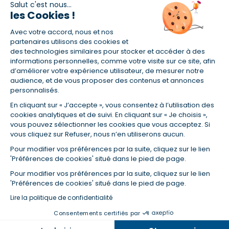
Salut c'est nous...
les Cookies !
(1) Taux fixe national hors assurance et selon votre profil
Avec votre accord, nous et nos
(2) Économie de 65 % pour l'assurance d'un prêt amortissable de 330
457,23 € à 0,90 % sur 19,5 ans, accordé à un salarié non cadre assuré à
partenaires utilisons des cookies et
100 % (décès, PTIA, IPP, ITT, IPP) âgé de 36 ans fumeur et une personne
des technologies similaires pour stocker et accéder à des
salariée non cadre assurée à 100 % (décès, PTIA, IPP, ITT, IPP) âgée de 35
informations personnelles, comme votre visite sur ce site, afin
ans et non-fumeur, tous deux sans risque médical connu. Au
d’améliorer votre expérience utilisateur, de mesurer notre
14/07/2019, coût de l'assurance proposée par la banque 179,08 €/mois
audience, et de vous proposer des contenus et annonces
en moyenne contre 64,60 €/mois en moyenne au 14/07/2022 avec
personnalisés.
Empruntis.com (TAEA : 0,44 %, coût total de l'assurance : 15 117,65 €).
En cliquant sur « J’accepte », vous consentez à l’utilisation des
(3) Taux minimum pour un crédit consommation d'un montant fixé entre
5 000 et 20 000 euros, selon profil et durée.
cookies analytiques et de suivi. En cliquant sur « Je choisis »,
vous pouvez sélectionner les cookies que vous acceptez. Si
(4) La diminution du montant des mensualités entraîne l'allongement
vous cliquez sur Refuser, nous n’en utiliserons aucun.
de la durée de remboursement ainsi que la hausse du coût total du
crédit.
Pour modifier vos préférences par la suite, cliquez sur le lien
(5) Banques de réseau, mutualistes, spécialisées, directions
'Préférences de cookies' situé dans le pied de page.
régionales, organismes de crédit selon votre profil et votre demande.
Mutuelles, compagnies et courtiers d'assurances. Selon votre profil et
Pour modifier vos préférences par la suite, cliquez sur le lien
votre demande.
'Préférences de cookies' situé dans le pied de page.
(6) Banques de réseau, mutualistes, spécialisées, directions
Lire la politique de confidentialité
régionales, organismes de crédit, selon votre profil et votre demande.
Consentements certifiés par
Taux et tendances à suivre