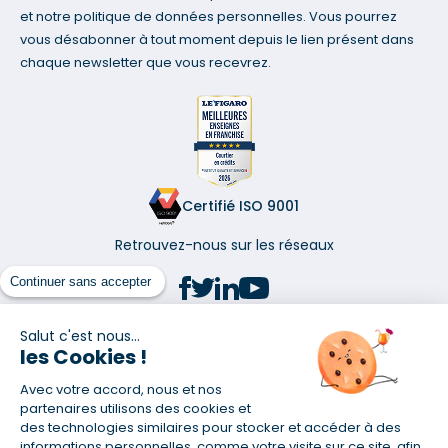
et notre politique de données personnelles. Vous pourrez
vous désabonner à tout moment depuis le lien présent dans
chaque newsletter que vous recevrez.
Certifié ISO 9001
Retrouvez-nous sur les réseaux
Continuer sans accepter
Salut c'est nous...
les Cookies !
(1) Taux fixe national hors assurance et selon votre profil
Avec votre accord, nous et nos
(2) Économie de 65 % pour l'assurance d'un prêt amortissable de 330
457,23 € à 0,90 % sur 19,5 ans, accordé à un salarié non cadre assuré à
partenaires utilisons des cookies et
100 % (décès, PTIA, IPP, ITT, IPP) âgé de 36 ans fumeur et une personne
des technologies similaires pour stocker et accéder à des
salariée non cadre assurée à 100 % (décès, PTIA, IPP, ITT, IPP) âgée de 35
informations personnelles, comme votre visite sur ce site, afin