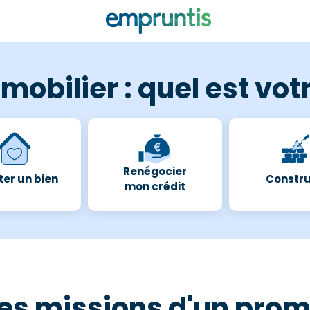
mobilier : quel est votr
Renégocier
er un bien
Constru
mon crédit
t les missions d'un pro