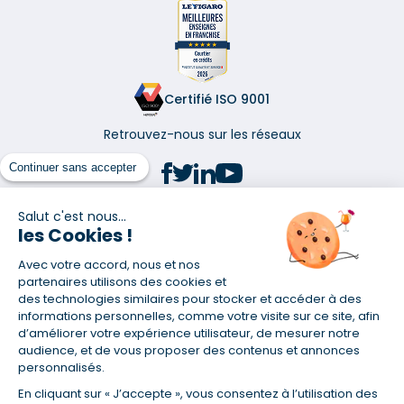
Certifié ISO 9001
Retrouvez-nous sur les réseaux
Continuer sans accepter
Salut c'est nous...
les Cookies !
(1) Taux fixe national hors assurance et selon votre profil
Avec votre accord, nous et nos
(2) Économie de 65 % pour l'assurance d'un prêt amortissable de 330
457,23 € à 0,90 % sur 19,5 ans, accordé à un salarié non cadre assuré à
partenaires utilisons des cookies et
100 % (décès, PTIA, IPP, ITT, IPP) âgé de 36 ans fumeur et une personne
des technologies similaires pour stocker et accéder à des
salariée non cadre assurée à 100 % (décès, PTIA, IPP, ITT, IPP) âgée de 35
informations personnelles, comme votre visite sur ce site, afin
ans et non-fumeur, tous deux sans risque médical connu. Au
d’améliorer votre expérience utilisateur, de mesurer notre
14/07/2019, coût de l'assurance proposée par la banque 179,08 €/mois
audience, et de vous proposer des contenus et annonces
en moyenne contre 64,60 €/mois en moyenne au 14/07/2022 avec
personnalisés.
Empruntis.com (TAEA : 0,44 %, coût total de l'assurance : 15 117,65 €).
En cliquant sur « J’accepte », vous consentez à l’utilisation des
(3) Taux minimum pour un crédit consommation d'un montant fixé entre