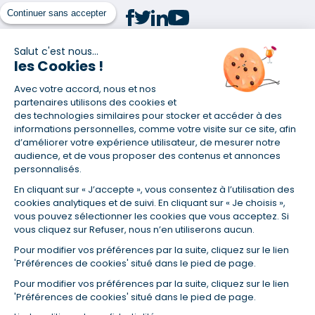
Continuer sans accepter
Salut c'est nous...
les Cookies !
(1) Taux fixe national hors assurance et selon votre profil
Avec votre accord, nous et nos
(2) Économie de 65 % pour l'assurance d'un prêt amortissable de 330
457,23 € à 0,90 % sur 19,5 ans, accordé à un salarié non cadre assuré à
partenaires utilisons des cookies et
100 % (décès, PTIA, IPP, ITT, IPP) âgé de 36 ans fumeur et une personne
des technologies similaires pour stocker et accéder à des
salariée non cadre assurée à 100 % (décès, PTIA, IPP, ITT, IPP) âgée de 35
informations personnelles, comme votre visite sur ce site, afin
ans et non-fumeur, tous deux sans risque médical connu. Au
d’améliorer votre expérience utilisateur, de mesurer notre
14/07/2019, coût de l'assurance proposée par la banque 179,08 €/mois
audience, et de vous proposer des contenus et annonces
en moyenne contre 64,60 €/mois en moyenne au 14/07/2022 avec
personnalisés.
Empruntis.com (TAEA : 0,44 %, coût total de l'assurance : 15 117,65 €).
En cliquant sur « J’accepte », vous consentez à l’utilisation des
(3) Taux minimum pour un crédit consommation d'un montant fixé entre
5 000 et 20 000 euros, selon profil et durée.
cookies analytiques et de suivi. En cliquant sur « Je choisis »,
vous pouvez sélectionner les cookies que vous acceptez. Si
(4) La diminution du montant des mensualités entraîne l'allongement
vous cliquez sur Refuser, nous n’en utiliserons aucun.
de la durée de remboursement ainsi que la hausse du coût total du
crédit.
Pour modifier vos préférences par la suite, cliquez sur le lien
(5) Banques de réseau, mutualistes, spécialisées, directions
'Préférences de cookies' situé dans le pied de page.
régionales, organismes de crédit selon votre profil et votre demande.
Mutuelles, compagnies et courtiers d'assurances. Selon votre profil et
Pour modifier vos préférences par la suite, cliquez sur le lien
votre demande.
'Préférences de cookies' situé dans le pied de page.
(6) Banques de réseau, mutualistes, spécialisées, directions