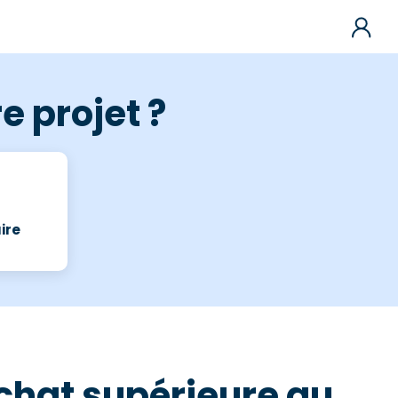
e projet ?
ire
'achat supérieure au