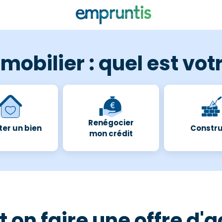
mobilier : quel est votr
Renégocier
er un bien
Constru
mon crédit
t on faire une offre d