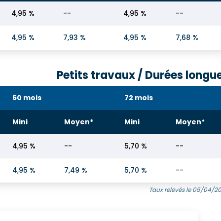
4,95 %
--
4,95 %
--
4,95 %
7,93 %
4,95 %
7,68 %
Petits travaux / Durées longu
60 mois
72 mois
Mini
Moyen*
Mini
Moyen*
4,95 %
--
5,70 %
--
4,95 %
7,49 %
5,70 %
--
Taux relevés le 05/04/2