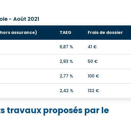
ole - Août 2021
(hors assurance)
TAEG
Frais de dossier
6,87 %
41 €
2,93 %
50 €
2,77 %
100 €
2,42 %
132 €
êts travaux proposés par le