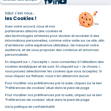
Salut c'est nous...
les Cookies !
(1) Taux fixe national hors assurance et selon votre profil
Avec votre accord, nous et nos
(2) Économie de 65 % pour l'assurance d'un prêt amortissable de 330
457,23 € à 0,90 % sur 19,5 ans, accordé à un salarié non cadre assuré à
partenaires utilisons des cookies et
100 % (décès, PTIA, IPP, ITT, IPP) âgé de 36 ans fumeur et une personne
des technologies similaires pour stocker et accéder à des
salariée non cadre assurée à 100 % (décès, PTIA, IPP, ITT, IPP) âgée de 35
informations personnelles, comme votre visite sur ce site, afin
ans et non-fumeur, tous deux sans risque médical connu. Au
d’améliorer votre expérience utilisateur, de mesurer notre
14/07/2019, coût de l'assurance proposée par la banque 179,08 €/mois
audience, et de vous proposer des contenus et annonces
en moyenne contre 64,60 €/mois en moyenne au 14/07/2022 avec
personnalisés.
Empruntis.com (TAEA : 0,44 %, coût total de l'assurance : 15 117,65 €).
En cliquant sur « J’accepte », vous consentez à l’utilisation des
(3) Taux minimum pour un crédit consommation d'un montant fixé entre
5 000 et 20 000 euros, selon profil et durée.
cookies analytiques et de suivi. En cliquant sur « Je choisis »,
vous pouvez sélectionner les cookies que vous acceptez. Si
(4) La diminution du montant des mensualités entraîne l'allongement
vous cliquez sur Refuser, nous n’en utiliserons aucun.
de la durée de remboursement ainsi que la hausse du coût total du
crédit.
Pour modifier vos préférences par la suite, cliquez sur le lien
(5) Banques de réseau, mutualistes, spécialisées, directions
'Préférences de cookies' situé dans le pied de page.
régionales, organismes de crédit selon votre profil et votre demande.
Mutuelles, compagnies et courtiers d'assurances. Selon votre profil et
Pour modifier vos préférences par la suite, cliquez sur le lien
votre demande.
'Préférences de cookies' situé dans le pied de page.
(6) Banques de réseau, mutualistes, spécialisées, directions
Lire la politique de confidentialité
régionales, organismes de crédit, selon votre profil et votre demande.