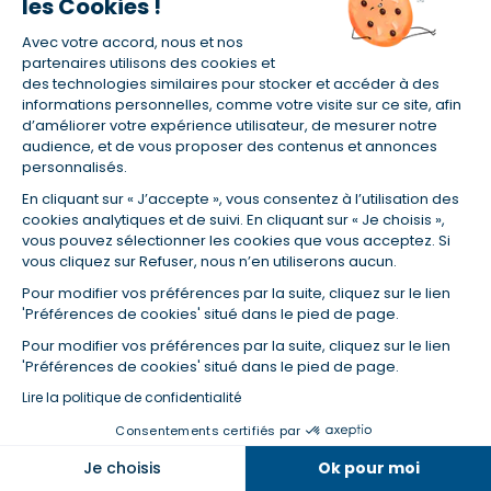
les Cookies !
Avec votre accord, nous et nos
partenaires utilisons des cookies et
des technologies similaires pour stocker et accéder à des
informations personnelles, comme votre visite sur ce site, afin
d’améliorer votre expérience utilisateur, de mesurer notre
audience, et de vous proposer des contenus et annonces
personnalisés.
En cliquant sur « J’accepte », vous consentez à l’utilisation des
Trouvez une agence proche de chez vous
cookies analytiques et de suivi. En cliquant sur « Je choisis »,
vous pouvez sélectionner les cookies que vous acceptez. Si
vous cliquez sur Refuser, nous n’en utiliserons aucun.
Je trouve
Pour modifier vos préférences par la suite, cliquez sur le lien
'Préférences de cookies' situé dans le pied de page.
Autour de moi
Pour modifier vos préférences par la suite, cliquez sur le lien
'Préférences de cookies' situé dans le pied de page.
Lire la politique de confidentialité
Un crédit vous engage et doit être remboursé.
Consentements certifiés par
Vérifiez vos capacités de remboursement avant
Dans la même catégorie
Je choisis
Ok pour moi
de vous engager.