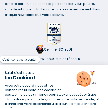
et notre politique de données personnelles. Vous pourrez
vous désabonner à tout moment depuis le lien présent dans
chaque newsletter que vous recevrez.
Certifié ISO 9001
Retrouvez-nous sur les réseaux
Continuer sans accepter
Salut c'est nous...
les Cookies !
Avec votre accord, nous et nos
(1) Taux fixe national hors assurance et selon votre profil
partenaires utilisons des cookies et
(2) Économie de 65 % pour l'assurance d'un prêt amortissable de 330
des technologies similaires pour stocker et accéder à des
457,23 € à 0,90 % sur 19,5 ans, accordé à un salarié non cadre assuré à
informations personnelles, comme votre visite sur ce site, afin
100 % (décès, PTIA, IPP, ITT, IPP) âgé de 36 ans fumeur et une personne
d’améliorer votre expérience utilisateur, de mesurer notre
salariée non cadre assurée à 100 % (décès, PTIA, IPP, ITT, IPP) âgée de 35