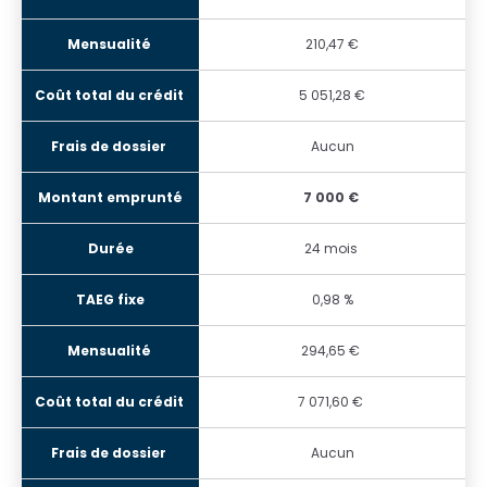
210,47 €
5 051,28 €
Aucun
7 000 €
24 mois
0,98 %
294,65 €
7 071,60 €
Aucun