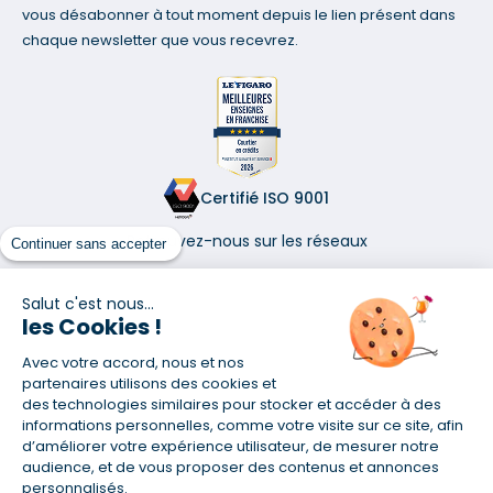
vous désabonner à tout moment depuis le lien présent dans
chaque newsletter que vous recevrez.
Certifié ISO 9001
Retrouvez-nous sur les réseaux
Continuer sans accepter
Salut c'est nous...
les Cookies !
Avec votre accord, nous et nos
(1) Taux fixe national hors assurance et selon votre profil
partenaires utilisons des cookies et
(2) Économie de 65 % pour l'assurance d'un prêt amortissable de 330
des technologies similaires pour stocker et accéder à des
457,23 € à 0,90 % sur 19,5 ans, accordé à un salarié non cadre assuré à
informations personnelles, comme votre visite sur ce site, afin
100 % (décès, PTIA, IPP, ITT, IPP) âgé de 36 ans fumeur et une personne
d’améliorer votre expérience utilisateur, de mesurer notre
salariée non cadre assurée à 100 % (décès, PTIA, IPP, ITT, IPP) âgée de 35
audience, et de vous proposer des contenus et annonces
ans et non-fumeur, tous deux sans risque médical connu. Au
personnalisés.