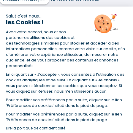
Salut c'est nous...
les Cookies !
Avec votre accord, nous et nos
(1) Taux fixe national hors assurance et selon votre profil
partenaires utilisons des cookies et
(2) Économie de 65 % pour l'assurance d'un prêt amortissable de 330
des technologies similaires pour stocker et accéder à des
457,23 € à 0,90 % sur 19,5 ans, accordé à un salarié non cadre assuré à
informations personnelles, comme votre visite sur ce site, afin
100 % (décès, PTIA, IPP, ITT, IPP) âgé de 36 ans fumeur et une personne
d’améliorer votre expérience utilisateur, de mesurer notre
salariée non cadre assurée à 100 % (décès, PTIA, IPP, ITT, IPP) âgée de 35
audience, et de vous proposer des contenus et annonces
ans et non-fumeur, tous deux sans risque médical connu. Au
personnalisés.
14/07/2019, coût de l'assurance proposée par la banque 179,08 €/mois
en moyenne contre 64,60 €/mois en moyenne au 14/07/2022 avec
En cliquant sur « J’accepte », vous consentez à l’utilisation des
Empruntis.com (TAEA : 0,44 %, coût total de l'assurance : 15 117,65 €).
cookies analytiques et de suivi. En cliquant sur « Je choisis »,
(3) Taux minimum pour un crédit consommation d'un montant fixé entre
vous pouvez sélectionner les cookies que vous acceptez. Si
5 000 et 20 000 euros, selon profil et durée.
vous cliquez sur Refuser, nous n’en utiliserons aucun.
(4) La diminution du montant des mensualités entraîne l'allongement
Pour modifier vos préférences par la suite, cliquez sur le lien
de la durée de remboursement ainsi que la hausse du coût total du
'Préférences de cookies' situé dans le pied de page.
crédit.
(5) Banques de réseau, mutualistes, spécialisées, directions
Pour modifier vos préférences par la suite, cliquez sur le lien
régionales, organismes de crédit selon votre profil et votre demande.
'Préférences de cookies' situé dans le pied de page.
Mutuelles, compagnies et courtiers d'assurances. Selon votre profil et
Lire la politique de confidentialité
votre demande.